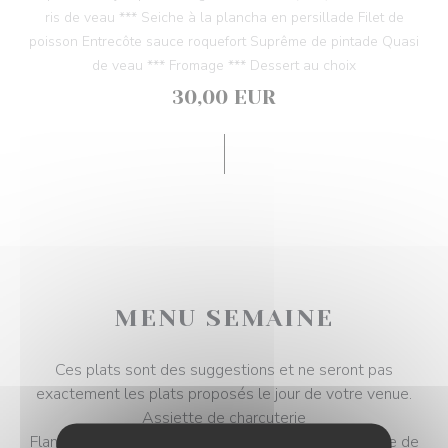
ris de veau *** Seiche à la plancha en persillade Filet de
poisson Entrecôte sauce roquefort Suprême de pintade Quasi
de veau *** Fromage *** Dessert au choix
30,00 EUR
MENU SEMAINE
Ces plats sont des suggestions et ne seront pas
exactement les plats proposés le jour de votre venue.
Assiette de charcuterie
Flan d'aubergine, coulis de tomate et basilic Assiette de