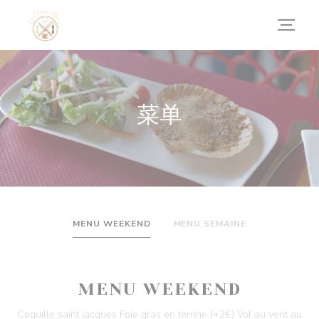
Cookie管理面板
菜单
MENU WEEKEND
MENU SEMAINE
MENU WEEKEND
Coquille saint jacques Foie gras en terrine (+2€) Vol au vent au