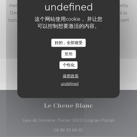
melon et jambon cru *** Rouille de seiche Aïoli de merlu
Dessus de palette, sauce roquefort Sauté de bœuf à la
这个网站使用cookie， 并让您
tomate et aux olives Sauté de veau forestier *** Dessert
可以控制想要激活的内容。
au choix *** 1/4 vin et café compris
21,00 EUR
好的，全部接受
禁用
个性化
保密政策
undefined
Le Chene Blanc
((在新窗口中
Lieu-dit Domaine, Florian 30610 Logrian-Florian
04 66 93 64 81