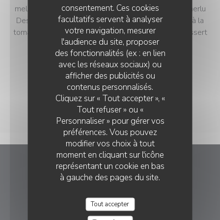
consentement. Ces cookies
melon et jambon cru *** Rouille de seiche Aïoli de merlu
facultatifs servent à analyser
Dessus de palette, sauce roquefort Sauté de bœuf à la
votre navigation, mesurer
tomate et aux olives Sauté de veau forestier *** Dessert
l'audience du site, proposer
au choix *** 1/4 vin et café compris
des fonctionnalités (ex : en lien
21,00 EUR
avec les réseaux sociaux) ou
afficher des publicités ou
contenus personnalisés.
Cliquez sur « Tout accepter », «
Tout refuser » ou «
Personnaliser » pour gérer vos
préférences. Vous pouvez
modifier vos choix à tout
moment en cliquant sur l'icône
représentant un cookie en bas
Le Chene Blanc
à gauche des pages du site.
((ouvre une
Lieu-dit Domaine, Florian 30610 Logrian-Florian
Tout accepter
04 66 93 64 81