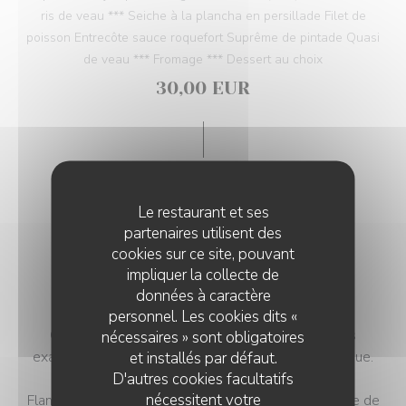
ris de veau *** Seiche à la plancha en persillade Filet de
poisson Entrecôte sauce roquefort Suprême de pintade Quasi
de veau *** Fromage *** Dessert au choix
30,00 EUR
Le restaurant et ses
partenaires utilisent des
cookies sur ce site, pouvant
impliquer la collecte de
MENU SEMAINE
données à caractère
personnel. Les cookies dits «
Ces plats sont des suggestions et ne seront pas
nécessaires » sont obligatoires
exactement les plats proposés le jour de votre venue.
et installés par défaut.
D'autres cookies facultatifs
Assiette de charcuterie
nécessitent votre
Flan d'aubergine, coulis de tomate et basilic Assiette de