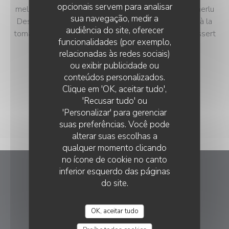
opcionais servem para analisar
melon et jambon cru *** Rouille de seiche Aïoli de merlu
sua navegação, medir a
Dessus de palette, sauce roquefort Sauté de bœuf à la
audiência do site, oferecer
tomate et aux olives Sauté de veau forestier *** Dessert
funcionalidades (por exemplo,
au choix *** 1/4 vin et café compris
relacionadas às redes sociais)
21,00 EUR
ou exibir publicidade ou
conteúdos personalizados.
Clique em 'OK, aceitar tudo',
'Recusar tudo' ou
'Personalizar' para gerenciar
suas preferências. Você pode
alterar suas escolhas a
qualquer momento clicando
no ícone de cookie no canto
inferior esquerdo das páginas
Le Chene Blanc
do site.
((abre numa
Lieu-dit Domaine, Florian 30610 Logrian-Florian
OK, aceitar tudo
04 66 93 64 81