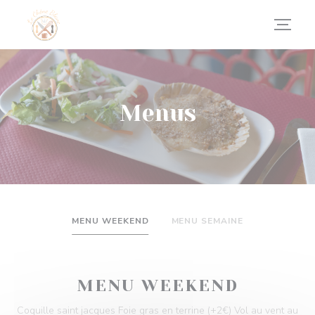
Painel de Gerenciamento de Cookies
Menus
MENU WEEKEND
MENU SEMAINE
MENU WEEKEND
Coquille saint jacques Foie gras en terrine (+2€) Vol au vent au