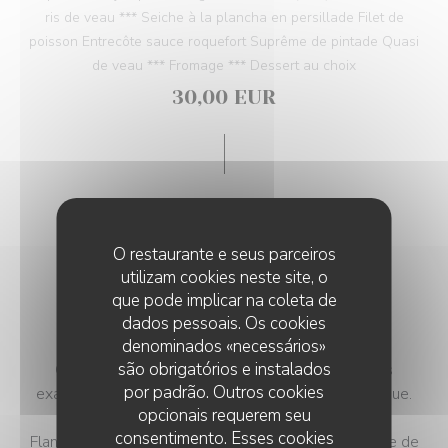
ris de veau *** Seiche à la plancha en persillade Filet de
poisson Entrecôte sauce roquefort Suprême de pintade Quasi
de veau *** Fromage *** Dessert au choix
30,00 EUR
O restaurante e seus parceiros
utilizam cookies neste site, o
que pode implicar na coleta de
MENU SEMAINE
dados pessoais. Os cookies
denominados «necessários»
são obrigatórios e instalados
Ces plats sont des suggestions et ne seront pas
por padrão. Outros cookies
exactement les plats proposés le jour de votre venue.
opcionais requerem seu
Assiette de charcuterie
consentimento. Esses cookies
Flan d'aubergine, coulis de tomate et basilic Assiette de