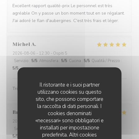
Excellent rapport qualité-prix Le personnel est très
agréable On y passe un bon moment tout en se régalant.
J'ai adoré le flan d'aubergines. C'est très frais et léger.
Michel
A
2026-08-06
- 12:30 - Ospiti 5
Servizio
:
5
/5
Atmosfera
:
5
/5
Cucina
:
5
/5
Qualità / Prezzo
:
5
/5
Il ristorante e i suoi partner
Très bon accueil Tout est très bien
utilizzano cookies su questo
sito, che possono comportare
la raccolta di dati personali. I
Bruno
D
cookies denominati
«necessari» sono obbligatori e
2026-08-05
- 13:00 - Ospiti 5
installati per impostazione
Servizio
:
5
/5
Atmosfera
:
4
/5
Cucina
:
5
/5
Qualità / Prezzo
:
predefinita. Altri cookies
5
/5