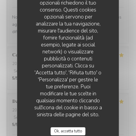
opzionali richiedono il tuo
consenso. Questi cookies
opzionali servono per
Nous avons déjeuner à la terrasse, c’était beaucoup plus
analizzare la tua navigazione,
agréable que dans la salle où le niveau sonore est très
misurare l'audience del sito,
difficile à supporter
fornire funzionalità (ad
esempio, legate ai social
network) o visualizzare
Carole
D
pubblicità o contenuti
2026-08-05
- 12:30 - Ospiti 2
personalizzati. Clicca su
Servizio
:
5
/5
Atmosfera
:
5
/5
Cucina
:
5
/5
Qualità / Prezzo
:
'Accetta tutto', 'Rifiuta tutto' o
5
/5
'Personalizza' per gestire le
tue preferenze. Puoi
modificare le tue scelte in
qualsiasi momento cliccando
Daniele
R
sull'icona del cookie in basso a
2026-08-05
- 12:30 - Ospiti 2
sinistra delle pagine del sito.
Servizio
:
5
/5
Atmosfera
:
5
/5
Cucina
:
5
/5
Qualità / Prezzo
:
5
/5
Ok, accetta tutto