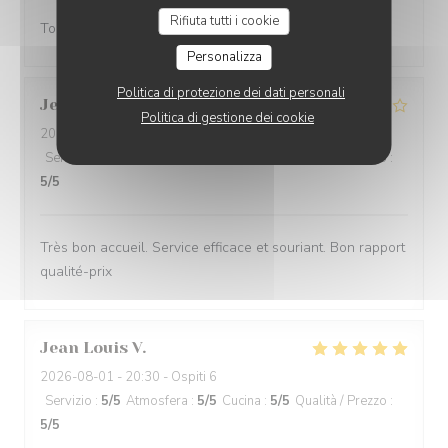
Rifiuta tutti i cookie
Toujours excellent. Parfait pour moi. Merci beaucoup
Personalizza
Politica di protezione dei dati personali
Jean-Marie
G
Politica di gestione dei cookie
2026-08-02
- 12:00 - Ospiti 2
Servizio
:
5
/5
Atmosfera
:
5
/5
Cucina
:
4
/5
Qualità / Prezzo
:
5
/5
Très bon accueil. Service efficace et souriant. Bon rapport
qualité-prix
Jean Louis
V
2026-08-01
- 20:30 - Ospiti 6
Servizio
:
5
/5
Atmosfera
:
5
/5
Cucina
:
5
/5
Qualità / Prezzo
:
5
/5