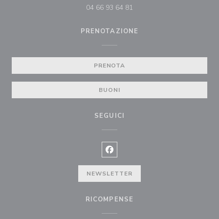
04 66 93 64 81
PRENOTAZIONE
PRENOTA
BUONI
SEGUICI
Facebook ((apre una nuova finest
NEWSLETTER
RICOMPENSE