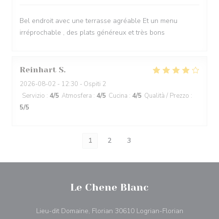
Bel endroit avec une terrasse agréable Et un menu
irréprochable , des plats généreux et très bons
Reinhart
S
2026-08-02
- 12:30 - Ospiti 2
Servizio
:
4
/5
Atmosfera
:
4
/5
Cucina
:
4
/5
Qualità / Prezzo
:
5
/5
1
2
3
Le Chene Blanc
((apre una n
Lieu-dit Domaine, Florian 30610 Logrian-Florian