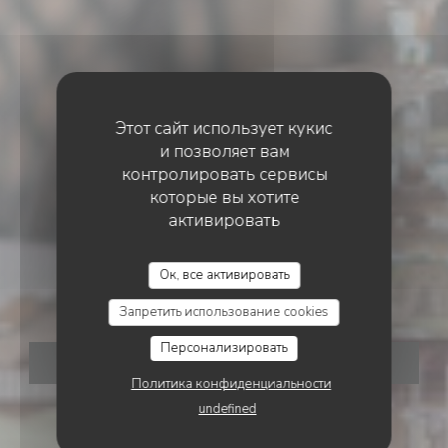
Этот сайт использует кукис
и позволяет вам
контролировать сервисы
которые вы хотите
активировать
BISTRO / CUISINE FRANÇAISE / TERRASSE
•
LOGRIAN-FLORIAN
Ок, все активировать
Le Chene Blanc
Запретить использование cookies
Персонализировать
ЗАБРОНИРОВАТЬ СТОЛИК
Политика конфиденциальности
undefined