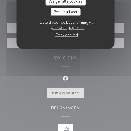
Weiger alle cookies
RESERVERING
Personaliseer
Beleid voor de bescherming van
persoonsgegevens
RESERVEER EEN TAFEL
Cookiebeleid
VOUCHERS
VOLG ONS
Facebook ((opent in een nieuw v
NIEUWSBRIEF
BELONINGEN