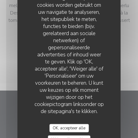
cookies worden gebruikt om
melon et jambon cru *** Rouille de seiche Aïoli de merlu
uw navigatie te analyseren,
Dessus de palette, sauce roquefort Sauté de bœuf à la
het sitepubliek te meten,
tomate et aux olives Sauté de veau forestier *** Dessert
functies te bieden (bijv.
au choix *** 1/4 vin et café compris
gerelateerd aan sociale
21,00 EUR
netwerken) of
gepersonaliseerde
advertenties of inhoud weer
te geven. Klik op 'OK,
accepteer alle', 'Weiger alle' of
'Personaliseer' om uw
voorkeuren te beheren. U kunt
uw keuzes op elk moment
wijzigen door op het
cookiepictogram linksonder op
Le Chene Blanc
de sitepagina's te klikken.
((opent in 
Lieu-dit Domaine, Florian 30610 Logrian-Florian
OK, accepteer alle
04 66 93 64 81