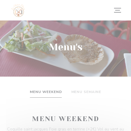
Cookies beheer paneel
Menu's
MENU WEEKEND
MENU SEMAINE
MENU WEEKEND
Coquille saint jacques Foie gras en terrine (+2€) Vol au vent au