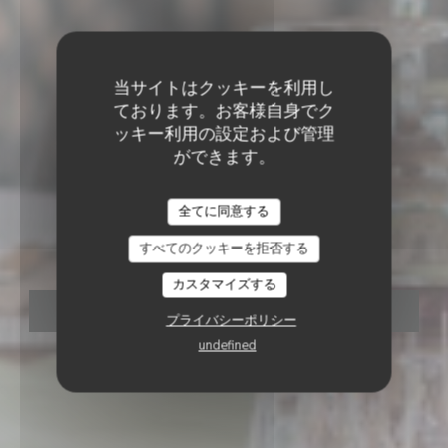
当サイトはクッキーを利用し
ております。お客様自身でク
ッキー利用の設定および管理
ができます。
BISTRO / CUISINE FRANÇAISE / TERRASSE
•
LOGRIAN-FLORIAN
全てに同意する
Le Chene Blanc
すべてのクッキーを拒否する
カスタマイズする
予約
プライバシーポリシー
undefined