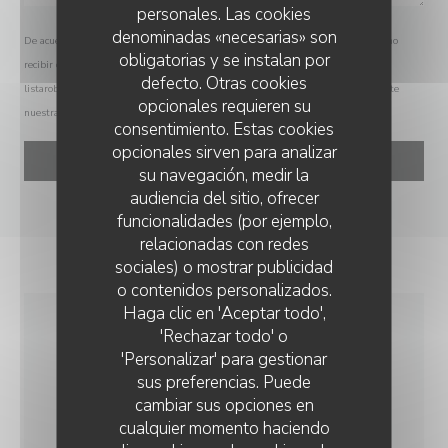
personales. Las cookies
denominadas «necesarias» son
De acuerdo con la normativa de protección de datos, puede ejercer su derecho a no
obligatorias y se instalan por
recibir comunicaciones comerciales inscribiéndose en la Lista Robinson:
defecto. Otras cookies
listarobinson.es
. Para más información sobre el tratamiento de sus datos, consulte
opcionales requieren su
nuestra
política de privacidad
.
consentimiento. Estas cookies
opcionales sirven para analizar
su navegación, medir la
audiencia del sitio, ofrecer
funcionalidades (por ejemplo,
relacionadas con redes
sociales) o mostrar publicidad
o contenidos personalizados.
Haga clic en 'Aceptar todo',
'Rechazar todo' o
INFORMACIÓN
'Personalizar' para gestionar
GENERAL
sus preferencias. Puede
cambiar sus opciones en
cualquier momento haciendo
COCINA