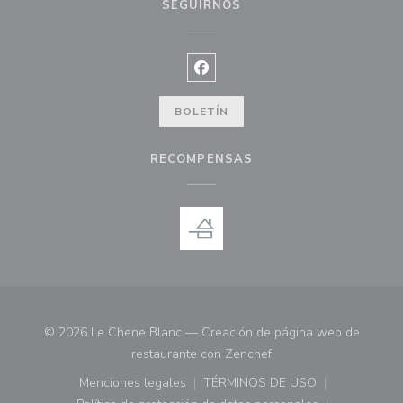
SEGUIRNOS
Facebook ((abre en una nueva ve
BOLETÍN
RECOMPENSAS
© 2026 Le Chene Blanc — Creación de página web de
((abre en una nueva ve
restaurante con
Zenchef
Menciones legales
TÉRMINOS DE USO
((abre en una nueva ventana))
((abre en una nueva ven