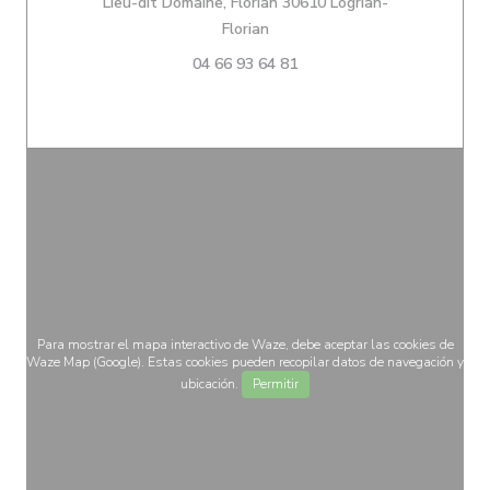
Lieu-dit Domaine, Florian 30610 Logrian-
((abre en una nueva ventana))
Florian
04 66 93 64 81
Para mostrar el mapa interactivo de Waze, debe aceptar las cookies de
Waze Map (Google). Estas cookies pueden recopilar datos de navegación y
ubicación.
Permitir