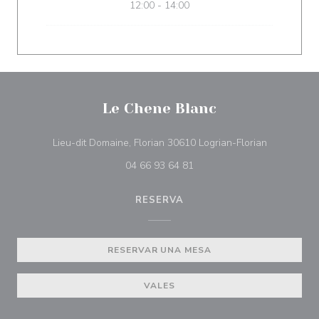
12:00 - 14:00
Le Chene Blanc
((abre en u
Lieu-dit Domaine, Florian 30610 Logrian-Florian
04 66 93 64 81
RESERVA
RESERVAR UNA MESA
VALES