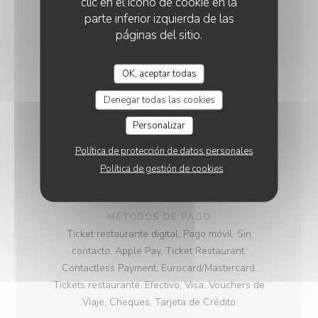
clic en el icono de cookie en la
Francesa Tradicional
parte inferior izquierda de las
páginas del sitio.
TIPO DE NEGOCIO
Bistró / Cocina francesa / Terraza,
OK, aceptar todas
Restauration traditionnelle pour les groupes et
individuels
Denegar todas las cookies
Personalizar
SERVICIOS
Habitación con Aire Acondicionado, Terraza,
Política de protección de datos personales
Acceso a Discapacitados, Se aceptan animales,
Política de gestión de cookies
Estacionamiento
MÉTODOS DE PAGO
Ticket restaurante digital, Pago móvil, Sin
contacto, Apple Pay, Ticket Restaurant,
Contactless Payment, Eurocard/Mastercard,
Tickets restaurante, Efectivo, Visa, Vouchers de
Viaje, Cheques, Tarjeta de Crédito