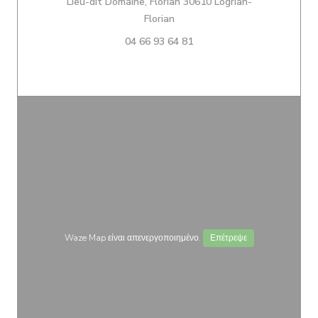
Lieu-dit Domaine, Florian 30610 Logrian-
((ανοίγει σε νέο παράθυρο))
Florian
04 66 93 64 81
Waze Map είναι απενεργοποιημένο.
Επέτρεψε