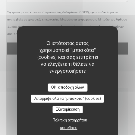
Σύμφωνα με τον κανονισμό προστασίας δεδομένων (GDPR), έχετε το δικαίωμα να
αντιταχθείτε σε εμπορικές επικοινωνίες. Μπορείτε να εγγραφείτε στο Μητρώο του Άρθρου
11:
dpa.gr
. Για περισσότερες πληροφορίες σχετικά με την επεξεργασία των δεδομένων
σας, δείτε την
πολιτική απορρήτου
.
Ο ιστότοπος αυτός
χρησιμοποιεί "μπισκότα"
(cookies) και σας επιτρέπει
να ελέγξετε τι θέλετε να
ενεργοποιήσετε
OK, αποδοχή όλων
Απόρριψε όλα τα "μπισκότα" (cookies)
ΓΕΝΙΚΈΣ ΠΛΗΡΟΦΟΡΊΕΣ
Εξατομίκευση
Πολιτική απορρήτου
ΚΟΥΖΊΝΑ
undefined
Παραδοσιακά γαλλικά