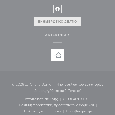
Facebook ((ανοίγει σε νέο παρά
ΕΝΗΜΕΡΩΤΙΚΌ ΔΕΛΤΊΟ
ΑΝΤΑΜΟΙΒΈΣ
© 2026 Le Chene Blanc — Η ιστοσελίδα του εστιατορίου
((ανοίγει σε νέο παρά
δημιουργήθηκε από
Zenchef
Αποποίηση ευθύνης
ΌΡΟΙ ΧΡΉΣΗΣ
((ανοίγει σε νέο παράθυρο))
((ανοίγει σε νέο παράθ
Πολιτική προστασίας προσωπικών δεδομένων
((ανοίγει σε νέο παράθυρο))
Πολιτική για τα cookies
Προσβασιμότητα
((ανοίγει σε νέο παράθυρο))
((ανοίγει σε νέο παρά