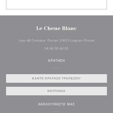
Le Chene Blanc
((ανοίγει σ
Lieu-dit Domaine, Florian 30610 Logrian-Florian
04 66 93 64 81
ΚΡΆΤΗΣΗ
ΚΆΝΤΕ ΚΡΆΤΗΣΗ ΤΡΑΠΕΖΙΟΎ
ΚΟΥΠΌΝΙΑ
ΑΚΟΛΟΥΘΉΣΤΕ ΜΑΣ