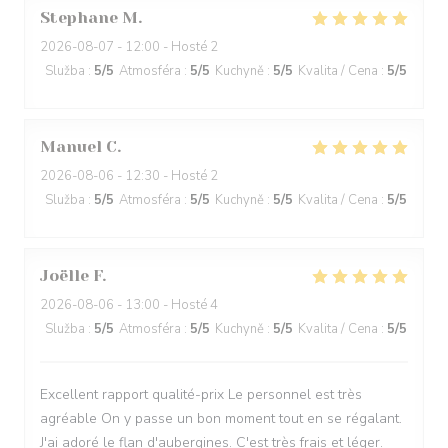
Stephane
M
2026-08-07
- 12:00 - Hosté 2
Služba
:
5
/5
Atmosféra
:
5
/5
Kuchyně
:
5
/5
Kvalita / Cena
:
5
/5
Manuel
C
2026-08-06
- 12:30 - Hosté 2
Služba
:
5
/5
Atmosféra
:
5
/5
Kuchyně
:
5
/5
Kvalita / Cena
:
5
/5
Joëlle
F
2026-08-06
- 13:00 - Hosté 4
Služba
:
5
/5
Atmosféra
:
5
/5
Kuchyně
:
5
/5
Kvalita / Cena
:
5
/5
Excellent rapport qualité-prix Le personnel est très
agréable On y passe un bon moment tout en se régalant.
J'ai adoré le flan d'aubergines. C'est très frais et léger.