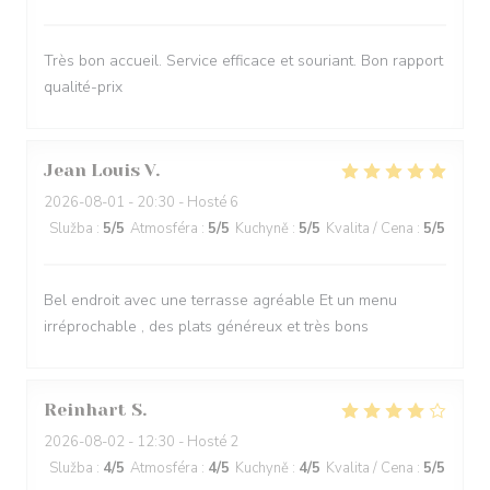
Très bon accueil. Service efficace et souriant. Bon rapport
qualité-prix
Jean Louis
V
2026-08-01
- 20:30 - Hosté 6
Služba
:
5
/5
Atmosféra
:
5
/5
Kuchyně
:
5
/5
Kvalita / Cena
:
5
/5
Bel endroit avec une terrasse agréable Et un menu
irréprochable , des plats généreux et très bons
Reinhart
S
2026-08-02
- 12:30 - Hosté 2
Služba
:
4
/5
Atmosféra
:
4
/5
Kuchyně
:
4
/5
Kvalita / Cena
:
5
/5