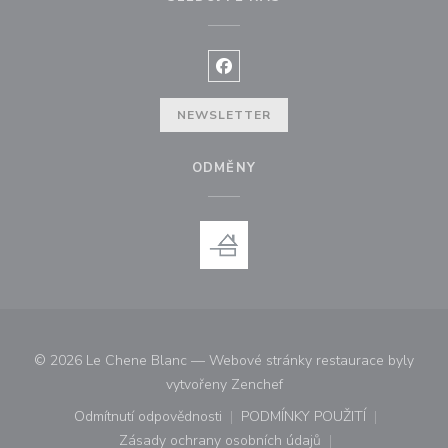
Facebook ((otevře se v novém o
NEWSLETTER
ODMĚNY
© 2026 Le Chene Blanc — Webové stránky restaurace byly
((otevře se v novém okně))
vytvořeny
Zenchef
Odmítnutí odpovědnosti
PODMÍNKY POUŽITÍ
((otevře se v novém okně))
((otevře se v novém o
Zásady ochrany osobních údajů