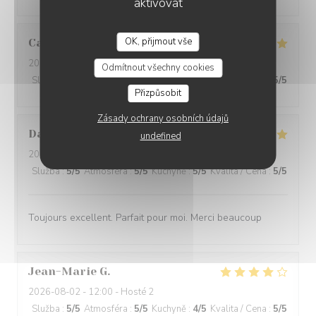
aktivovat
OK, přijmout vše
Carole
D
2026-08-05
- 12:30 - Hosté 2
Odmítnout všechny cookies
Služba
:
5
/5
Atmosféra
:
5
/5
Kuchyně
:
5
/5
Kvalita / Cena
:
5
/5
Přizpůsobit
Zásady ochrany osobních údajů
Daniele
R
undefined
2026-08-05
- 12:30 - Hosté 2
Služba
:
5
/5
Atmosféra
:
5
/5
Kuchyně
:
5
/5
Kvalita / Cena
:
5
/5
Toujours excellent. Parfait pour moi. Merci beaucoup
Jean-Marie
G
2026-08-02
- 12:00 - Hosté 2
Služba
:
5
/5
Atmosféra
:
5
/5
Kuchyně
:
4
/5
Kvalita / Cena
:
5
/5