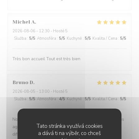
Michel
A
2026-08-06
- 12:30 - Hosté 5
Služba
:
5
/5
Atmosféra
:
5
/5
Kuchyně
:
5
/5
Kvalita / Cena
:
5
/5
Très bon accueil Tout est très bien
Bruno
D
2026-08-05
- 13:00 - Hosté 5
Služba
:
5
/5
Atmosféra
:
4
/5
Kuchyně
:
5
/5
Kvalita / Cena
:
5
/5
Nous avons déjeuner à la terrasse, c’était beaucoup plus
Tato stránka využívá cookies
agréable que dans la salle où le niveau sonore est très
a dává ti na výběr, co chceš
difficile à supporter