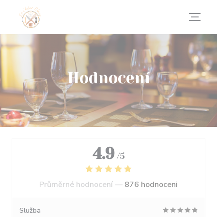
Panel pro správu cookies
Hodnocení
4.9
/5
Průměrné hodnocení —
876 hodnoceni
Služba