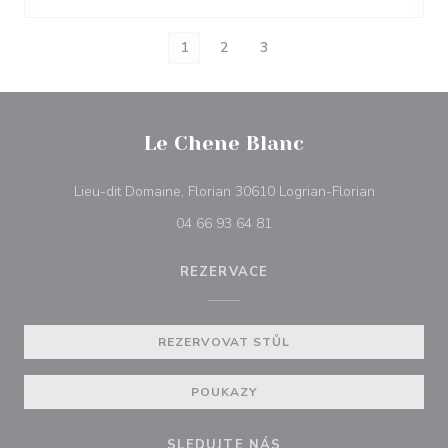
1
2
3
Le Chene Blanc
((otevře se
Lieu-dit Domaine, Florian 30610 Logrian-Florian
04 66 93 64 81
REZERVACE
REZERVOVAT STŮL
POUKAZY
SLEDUJTE NÁS